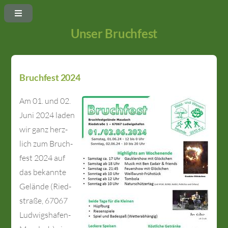
Unser Bruchfest
Bruchfest 2024
Am 01. und 02.
Juni 2024 laden
wir ganz herz­
lich zum Bruch­
fest 2024 auf
das be­kan­nte
Ge­län­de (Ried­
straße, 67067
Lud­wigs­ha­fen-