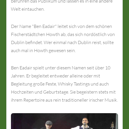
berühren das Publikum und lassen es in eine andere
Welt eintauchen.
Der Name "Ben Eadair" leitet sich von dem schönen
Fischerstädtchen Howth ab, das sich nordöstlich von
Dublin befindet. Wer einmal nach Dublin reist, sollte
auch mal in Howth gewesen sein.
Ben Eadair spielt unter diesem Namen seit über 10
Jahren. Er begleitet entweder alleine oder mit
Begleitung große Feste, Whisky Tastings und auch
Hochzeiten und Geburtstage. Sie begeistern stets mit
ihrem Repertoire aus rein traditioneller irischer Musik.