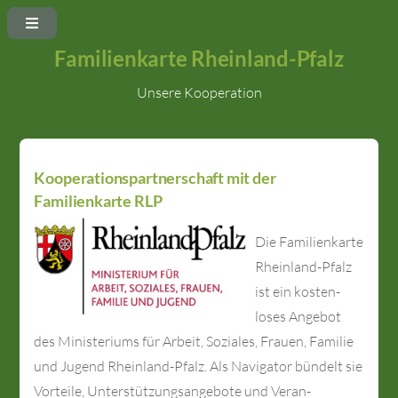
Familienkarte Rheinland-Pfalz
Unsere Kooperation
Kooperationspartnerschaft mit der
Familienkarte RLP
Die Familien­karte
Rheinland-Pfalz
ist ein kosten­
loses Angebot
des Minis­teriums für Arbeit, Soziales, Frauen, Familie
und Jugend Rheinland-Pfalz. Als Navi­gator bündelt sie
Vorteile, Unter­stützungs­angebote und Veran­