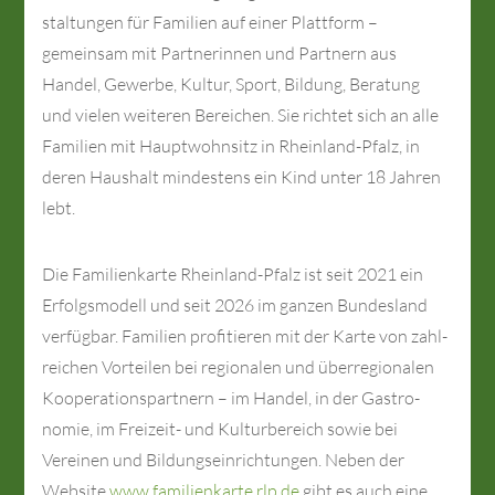
staltungen für Familien auf einer Plattform –
gemeinsam mit Partner­innen und Partnern aus
Handel, Gewerbe, Kultur, Sport, Bildung, Beratung
und vielen weiteren Bereichen. Sie richtet sich an alle
Familien mit Haupt­wohnsitz in Rheinland-Pfalz, in
deren Haushalt mindestens ein Kind unter 18 Jahren
lebt.
Die Familien­karte Rheinland-Pfalz ist seit 2021 ein
Erfolgs­modell und seit 2026 im ganzen Bundes­land
verfügbar. Familien profi­tieren mit der Karte von zahl­
reichen Vor­teilen bei regio­nalen und über­regionalen
Kooperations­partnern – im Handel, in der Gastro­
nomie, im Freizeit- und Kultur­bereich sowie bei
Vereinen und Bildungs­einrichtungen. Neben der
Website
www.familienkarte.rlp.de
gibt es auch eine