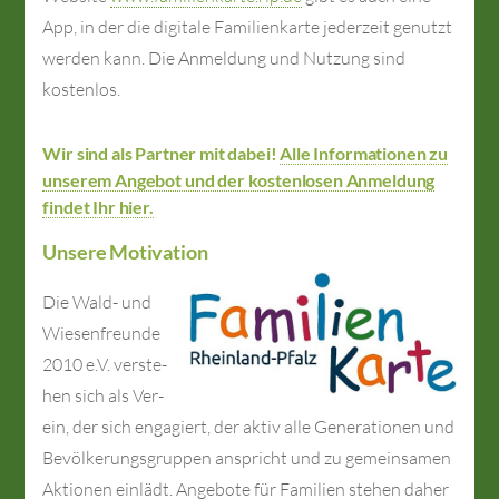
App, in der die digitale Familien­karte jederzeit genutzt
werden kann. Die Anmeldung und Nutzung sind
kostenlos.
Wir sind als Partner mit dabei!
Alle Informationen zu
unserem Angebot und der kostenlosen Anmeldung
findet Ihr hier.
Unsere Motivation
Die Wald- und
Wie­sen­freun­de
2010 e.V. ver­ste­
hen sich als Ver­
ein, der sich en­ga­giert, der ak­tiv alle Ge­ne­ra­tio­nen und
Be­völ­ker­ungs­grup­pen an­spricht und zu ge­mein­sa­men
Ak­tio­nen ein­lädt. An­ge­bo­te für Fa­mi­li­en ste­hen da­her