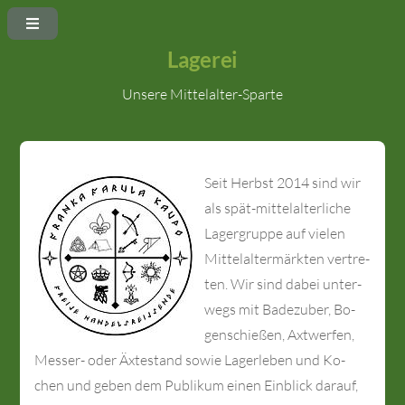
Lagerei
Unsere Mittelalter-Sparte
Seit Herbst 2014 sind wir
als spät-mit­tel­al­ter­liche
La­ger­grup­pe auf vie­len
Mit­tel­al­ter­märk­ten ver­tre­
ten. Wir sind da­bei un­ter­
wegs mit Ba­de­zu­ber, Bo­
gen­schießen, Axt­wer­fen,
Messer- oder Äxte­stand so­wie La­ger­leb­en und Ko­
chen und geben dem Pub­li­kum einen Ein­blick da­rauf,